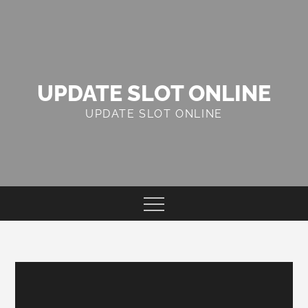
Skip
to
content
UPDATE SLOT ONLINE
UPDATE SLOT ONLINE