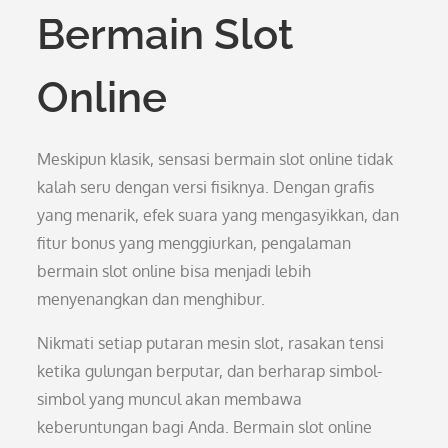
Bermain Slot
Online
Meskipun klasik, sensasi bermain slot online tidak
kalah seru dengan versi fisiknya. Dengan grafis
yang menarik, efek suara yang mengasyikkan, dan
fitur bonus yang menggiurkan, pengalaman
bermain slot online bisa menjadi lebih
menyenangkan dan menghibur.
Nikmati setiap putaran mesin slot, rasakan tensi
ketika gulungan berputar, dan berharap simbol-
simbol yang muncul akan membawa
keberuntungan bagi Anda. Bermain slot online