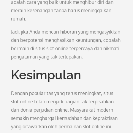
adalah cara yang baik untuk menghibur diri dan
meraih kesenangan tanpa harus meninggalkan
rumah.
Jadi, jika Anda mencari hiburan yang mengasyikkan
dan berpotensi menghasilkan keuntungan, cobalah
bermain di situs slot online terpercaya dan nikmati
pengalaman yang tak terlupakan.
Kesimpulan
Dengan popularitas yang terus meningkat, situs
slot online telah menjadi bagian tak terpisahkan
dari dunia perjudian online. Masyarakat modern
semakin menghargai kemudahan dan kepraktisan
yang ditawarkan oleh permainan slot online ini.