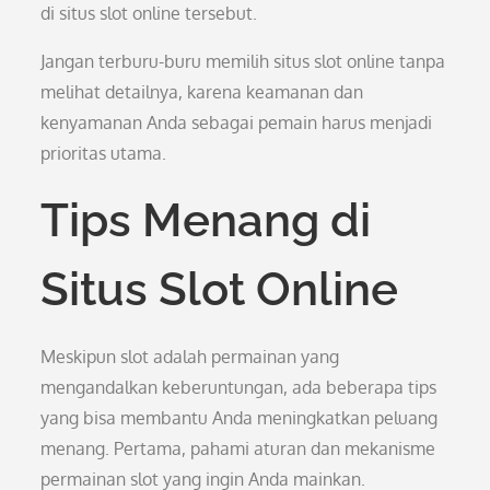
di situs slot online tersebut.
Jangan terburu-buru memilih situs slot online tanpa
melihat detailnya, karena keamanan dan
kenyamanan Anda sebagai pemain harus menjadi
prioritas utama.
Tips Menang di
Situs Slot Online
Meskipun slot adalah permainan yang
mengandalkan keberuntungan, ada beberapa tips
yang bisa membantu Anda meningkatkan peluang
menang. Pertama, pahami aturan dan mekanisme
permainan slot yang ingin Anda mainkan.