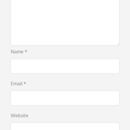
Name
*
Email
*
Website