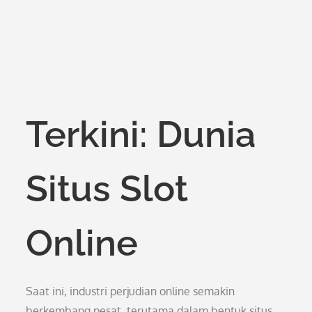
Terkini: Dunia
Situs Slot
Online
Saat ini, industri perjudian online semakin
berkembang pesat, terutama dalam bentuk situs