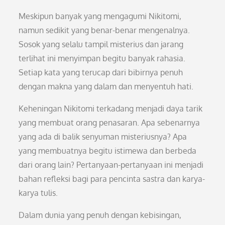
Meskipun banyak yang mengagumi Nikitomi,
namun sedikit yang benar-benar mengenalnya.
Sosok yang selalu tampil misterius dan jarang
terlihat ini menyimpan begitu banyak rahasia.
Setiap kata yang terucap dari bibirnya penuh
dengan makna yang dalam dan menyentuh hati.
Keheningan Nikitomi terkadang menjadi daya tarik
yang membuat orang penasaran. Apa sebenarnya
yang ada di balik senyuman misteriusnya? Apa
yang membuatnya begitu istimewa dan berbeda
dari orang lain? Pertanyaan-pertanyaan ini menjadi
bahan refleksi bagi para pencinta sastra dan karya-
karya tulis.
Dalam dunia yang penuh dengan kebisingan,