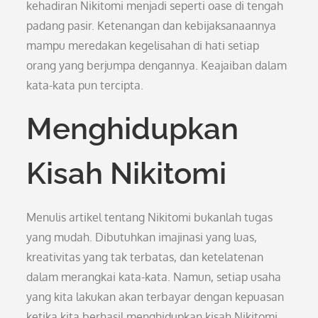
kehadiran Nikitomi menjadi seperti oase di tengah
padang pasir. Ketenangan dan kebijaksanaannya
mampu meredakan kegelisahan di hati setiap
orang yang berjumpa dengannya. Keajaiban dalam
kata-kata pun tercipta.
Menghidupkan
Kisah Nikitomi
Menulis artikel tentang Nikitomi bukanlah tugas
yang mudah. Dibutuhkan imajinasi yang luas,
kreativitas yang tak terbatas, dan ketelatenan
dalam merangkai kata-kata. Namun, setiap usaha
yang kita lakukan akan terbayar dengan kepuasan
ketika kita berhasil menghidupkan kisah Nikitomi