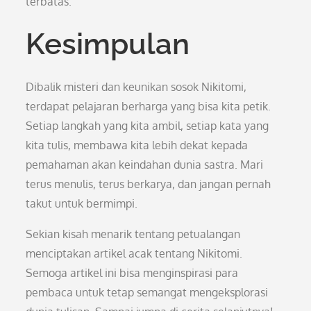
terbatas.
Kesimpulan
Dibalik misteri dan keunikan sosok Nikitomi,
terdapat pelajaran berharga yang bisa kita petik.
Setiap langkah yang kita ambil, setiap kata yang
kita tulis, membawa kita lebih dekat kepada
pemahaman akan keindahan dunia sastra. Mari
terus menulis, terus berkarya, dan jangan pernah
takut untuk bermimpi.
Sekian kisah menarik tentang petualangan
menciptakan artikel acak tentang Nikitomi.
Semoga artikel ini bisa menginspirasi para
pembaca untuk tetap semangat mengeksplorasi