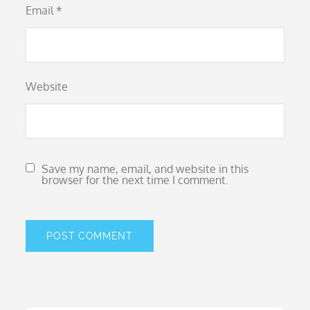
Email
*
Website
Save my name, email, and website in this
browser for the next time I comment.