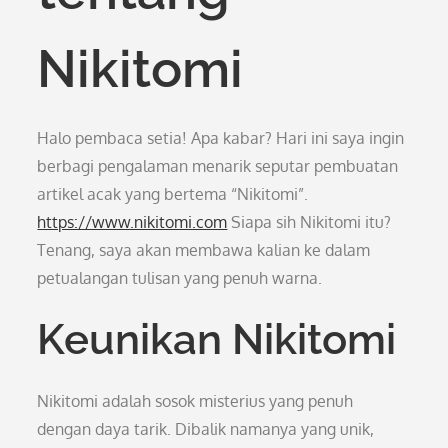
Nikitomi
Halo pembaca setia! Apa kabar? Hari ini saya ingin
berbagi pengalaman menarik seputar pembuatan
artikel acak yang bertema “Nikitomi”.
https://www.nikitomi.com
Siapa sih Nikitomi itu?
Tenang, saya akan membawa kalian ke dalam
petualangan tulisan yang penuh warna.
Keunikan Nikitomi
Nikitomi adalah sosok misterius yang penuh
dengan daya tarik. Dibalik namanya yang unik,