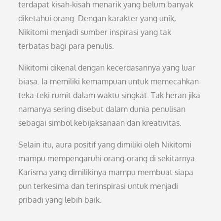
terdapat kisah-kisah menarik yang belum banyak
diketahui orang. Dengan karakter yang unik,
Nikitomi menjadi sumber inspirasi yang tak
terbatas bagi para penulis.
Nikitomi dikenal dengan kecerdasannya yang luar
biasa. Ia memiliki kemampuan untuk memecahkan
teka-teki rumit dalam waktu singkat. Tak heran jika
namanya sering disebut dalam dunia penulisan
sebagai simbol kebijaksanaan dan kreativitas.
Selain itu, aura positif yang dimiliki oleh Nikitomi
mampu mempengaruhi orang-orang di sekitarnya.
Karisma yang dimilikinya mampu membuat siapa
pun terkesima dan terinspirasi untuk menjadi
pribadi yang lebih baik.