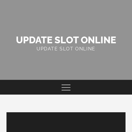
Skip
to
content
UPDATE SLOT ONLINE
UPDATE SLOT ONLINE