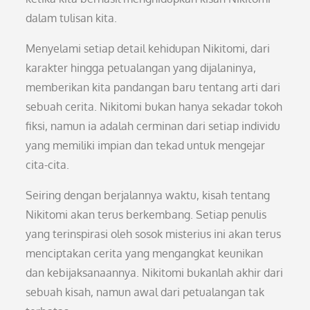
dalam tulisan kita.
Menyelami setiap detail kehidupan Nikitomi, dari
karakter hingga petualangan yang dijalaninya,
memberikan kita pandangan baru tentang arti dari
sebuah cerita. Nikitomi bukan hanya sekadar tokoh
fiksi, namun ia adalah cerminan dari setiap individu
yang memiliki impian dan tekad untuk mengejar
cita-cita.
Seiring dengan berjalannya waktu, kisah tentang
Nikitomi akan terus berkembang. Setiap penulis
yang terinspirasi oleh sosok misterius ini akan terus
menciptakan cerita yang mengangkat keunikan
dan kebijaksanaannya. Nikitomi bukanlah akhir dari
sebuah kisah, namun awal dari petualangan tak