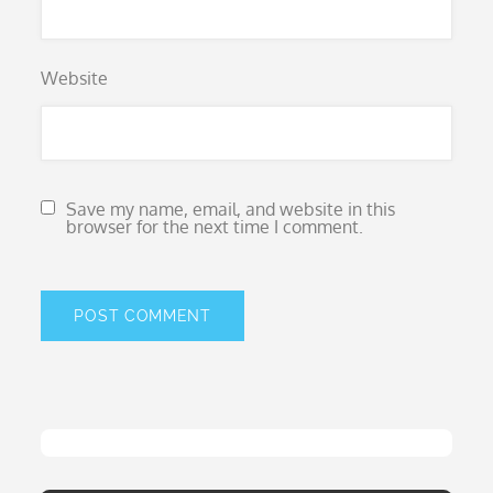
Website
Save my name, email, and website in this
browser for the next time I comment.