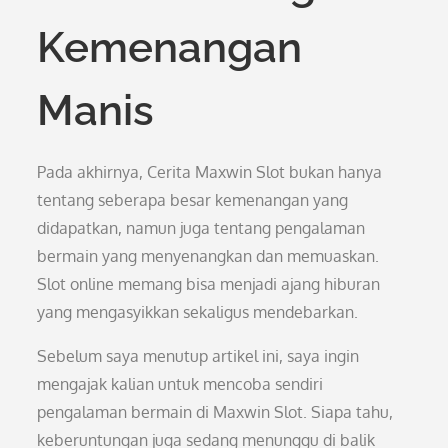
Kemenangan
Manis
Pada akhirnya, Cerita Maxwin Slot bukan hanya
tentang seberapa besar kemenangan yang
didapatkan, namun juga tentang pengalaman
bermain yang menyenangkan dan memuaskan.
Slot online memang bisa menjadi ajang hiburan
yang mengasyikkan sekaligus mendebarkan.
Sebelum saya menutup artikel ini, saya ingin
mengajak kalian untuk mencoba sendiri
pengalaman bermain di Maxwin Slot. Siapa tahu,
keberuntungan juga sedang menunggu di balik