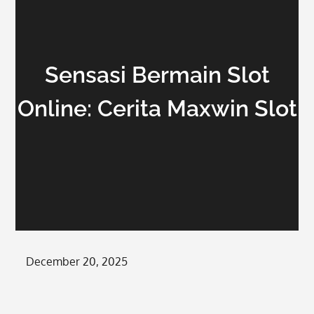
Sensasi Bermain Slot
Online: Cerita Maxwin Slot
Posted
December 20, 2025
on