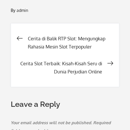
By
admin
Post
Cerita di Balik RTP Slot: Mengungkap
Rahasia Mesin Slot Terpopuler
navigation
Cerita Slot Terbaik: Kisah-Kisah Seru di
Dunia Perjudian Online
Leave a Reply
Your email address will not be published.
Required