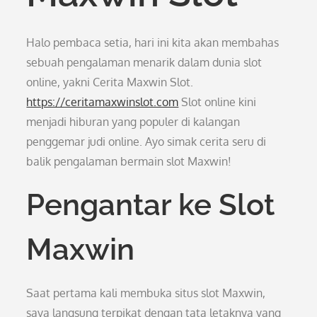
Halo pembaca setia, hari ini kita akan membahas
sebuah pengalaman menarik dalam dunia slot
online, yakni Cerita Maxwin Slot.
https://ceritamaxwinslot.com
Slot online kini
menjadi hiburan yang populer di kalangan
penggemar judi online. Ayo simak cerita seru di
balik pengalaman bermain slot Maxwin!
Pengantar ke Slot
Maxwin
Saat pertama kali membuka situs slot Maxwin,
saya langsung terpikat dengan tata letaknya yang