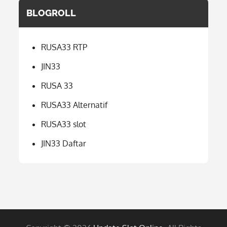
BLOGROLL
RUSA33 RTP
JIN33
RUSA 33
RUSA33 Alternatif
RUSA33 slot
JIN33 Daftar