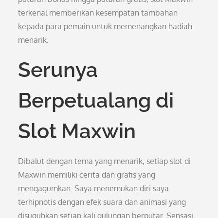
terkenal memberikan kesempatan tambahan
kepada para pemain untuk memenangkan hadiah
menarik.
Serunya
Berpetualang di
Slot Maxwin
Dibalut dengan tema yang menarik, setiap slot di
Maxwin memiliki cerita dan grafis yang
mengagumkan. Saya menemukan diri saya
terhipnotis dengan efek suara dan animasi yang
disuguhkan setiap kali gulungan berputar. Sensasi