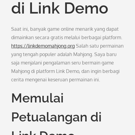
di Link Demo
Saat ini, banyak game online menarik yang dapat
dimainkan secara gratis melalui berbagai platform.
https://linkdemomahjong.org
Salah satu permainan
yang tengah populer adalah Mahjong. Saya baru
saja menjalani pengalaman seru bermain game
Mahjong di platform Link Demo, dan ingin berbagi
cerita mengenai keseruan permainan ini.
Memulai
Petualangan di