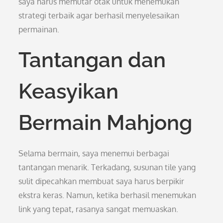
saya harus memutar otak untuk menemukan
strategi terbaik agar berhasil menyelesaikan
permainan.
Tantangan dan
Keasyikan
Bermain Mahjong
Selama bermain, saya menemui berbagai
tantangan menarik. Terkadang, susunan tile yang
sulit dipecahkan membuat saya harus berpikir
ekstra keras. Namun, ketika berhasil menemukan
link yang tepat, rasanya sangat memuaskan.