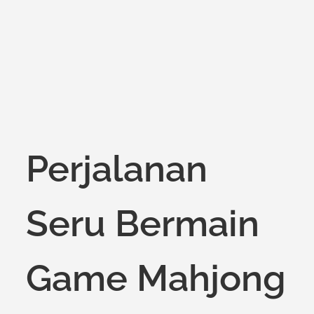
on
Perjalanan
Seru Bermain
Game Mahjong