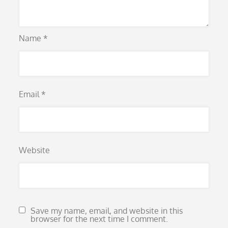
Name
*
Email
*
Website
Save my name, email, and website in this
browser for the next time I comment.