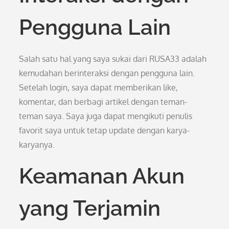
Pengguna Lain
Salah satu hal yang saya sukai dari RUSA33 adalah
kemudahan berinteraksi dengan pengguna lain.
Setelah login, saya dapat memberikan like,
komentar, dan berbagi artikel dengan teman-
teman saya. Saya juga dapat mengikuti penulis
favorit saya untuk tetap update dengan karya-
karyanya.
Keamanan Akun
yang Terjamin