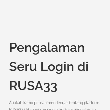
Pengalaman
Seru Login di
RUSA33
Apakah kamu pernah mendengar tentang platform
RUSA33? Hari ini saya ingin berbagi pengalaman