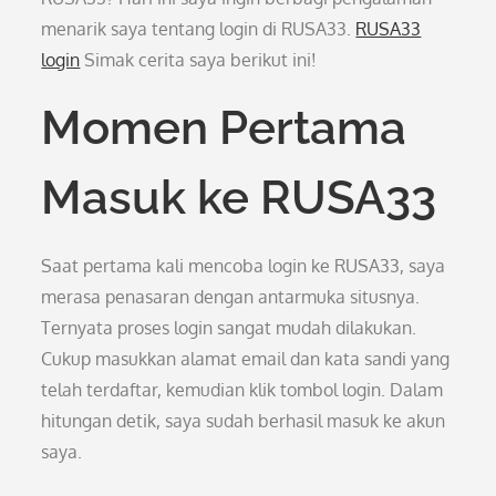
menarik saya tentang login di RUSA33.
RUSA33
login
Simak cerita saya berikut ini!
Momen Pertama
Masuk ke RUSA33
Saat pertama kali mencoba login ke RUSA33, saya
merasa penasaran dengan antarmuka situsnya.
Ternyata proses login sangat mudah dilakukan.
Cukup masukkan alamat email dan kata sandi yang
telah terdaftar, kemudian klik tombol login. Dalam
hitungan detik, saya sudah berhasil masuk ke akun
saya.