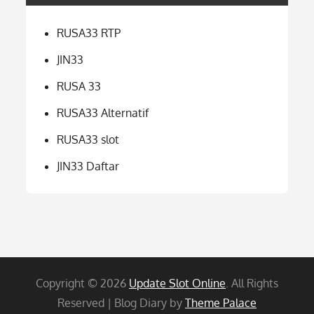
RUSA33 RTP
JIN33
RUSA 33
RUSA33 Alternatif
RUSA33 slot
JIN33 Daftar
Copyright © 2026
Update Slot Online
. All Rights
Reserved | Blog Diary by
Theme Palace