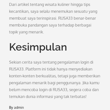
Dari artikel tentang wisata kuliner hingga tips
kecantikan, saya selalu menemukan sesuatu yang
membuat saya terinspirasi. RUSA33 benar-benar
membuka pandangan saya terhadap berbagai
topik yang menarik.
Kesimpulan
Sekian cerita saya tentang pengalaman login di
RUSA33. Platform ini tidak hanya menyediakan
konten-konten berkualitas, tetapi juga memberikan
pengalaman menarik bagi penggunanya. Jika kamu
belum mencoba login di RUSA33, segera coba dan
temukan dunia informasi yang tak terbatas!
By
admin