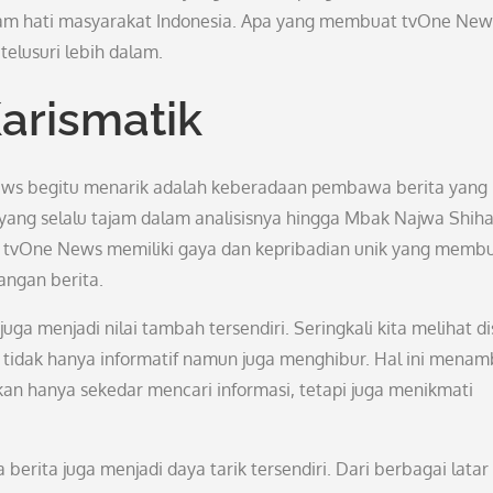
lam hati masyarakat Indonesia. Apa yang membuat tvOne New
telusuri lebih dalam.
arismatik
ews begitu menarik adalah keberadaan pembawa berita yang
s yang selalu tajam dalam analisisnya hingga Mbak Najwa Shih
i tvOne News memiliki gaya dan kepribadian unik yang memb
angan berita.
uga menjadi nilai tambah tersendiri. Seringkali kita melihat di
tidak hanya informatif namun juga menghibur. Hal ini mena
n hanya sekedar mencari informasi, tetapi juga menikmati
rita juga menjadi daya tarik tersendiri. Dari berbagai latar