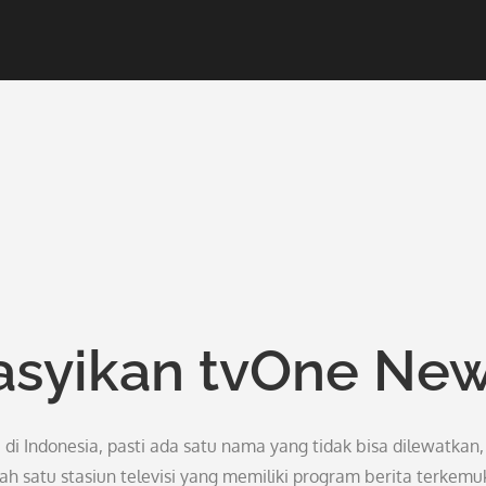
asyikan tvOne Ne
di Indonesia, pasti ada satu nama yang tidak bisa dilewatkan,
h satu stasiun televisi yang memiliki program berita terkemu