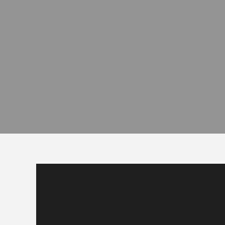
Skip
to
content