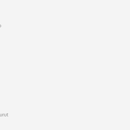
p
urut