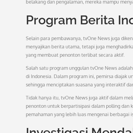
belakang dan pengalaman, mereka mampu menyaj
Program Berita Ino
Selain para pembawanya, tvOne News juga dikena
menyajikan berita utama, tetapi juga menghadirk
yang membuat penonton terlibat secara aktif.
Salah satu program unggulan tvOne News adalah
di Indonesia. Dalam program ini, pemirsa diajak 
sehingga menciptakan suasana yang interaktif da
Tidak hanya itu, tvOne News juga aktif dalam mel
penonton untuk berpartisipasi dalam polling dan
pemahaman yang lebih luas mengenai berbagai isu
Investigasi Mend