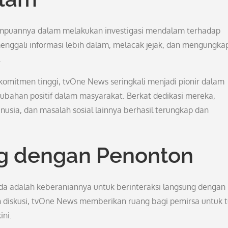
mpuannya dalam melakukan investigasi mendalam terhadap
menggali informasi lebih dalam, melacak jejak, dan mengungka
.
omitmen tinggi, tvOne News seringkali menjadi pionir dalam
ubahan positif dalam masyarakat. Berkat dedikasi mereka,
nusia, dan masalah sosial lainnya berhasil terungkap dan
ng dengan Penonton
a adalah keberaniannya untuk berinteraksi langsung dengan
 diskusi, tvOne News memberikan ruang bagi pemirsa untuk t
ini.