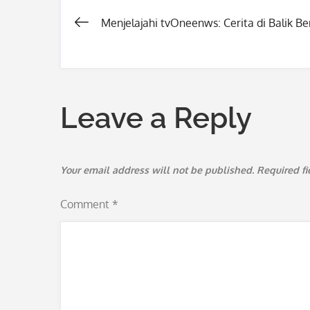
Menjelajahi tvOneenws: Cerita di Balik Be
Post
navigation
Leave a Reply
Your email address will not be published.
Required f
Comment
*