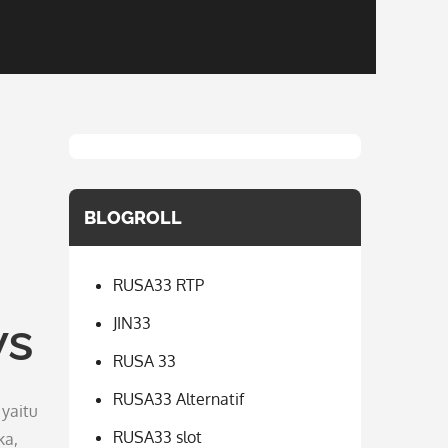
BLOGROLL
RUSA33 RTP
ws
JIN33
RUSA 33
RUSA33 Alternatif
 yaitu
RUSA33 slot
ka,