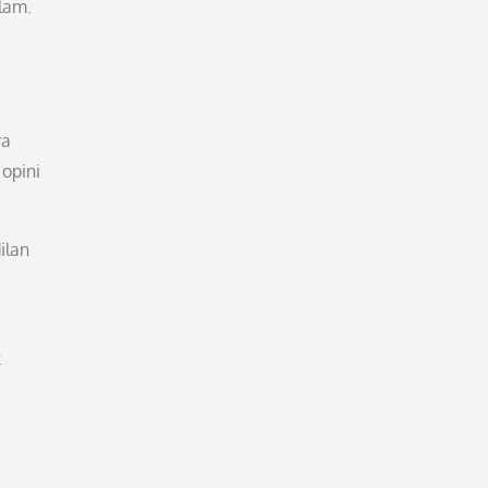
lam.
ya
opini
ilan
k