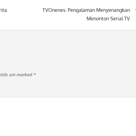
rita
TVOnenes: Pengalaman Menyenangkan
Menonton Serial TV
ields are marked
*