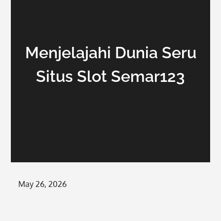
Menjelajahi Dunia Seru
Situs Slot Semar123
Posted
May 26, 2026
on