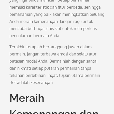
yang ingin Anda mainkan. Setiap permainan
memiliki karakteristik dan fitur berbeda, sehingga
pemahaman yang baik akan meningkatkan peluang
Anda meraih kemenangan. Jangan ragu untuk
mencoba berbagai jenis slot untuk memperluas
pengalaman bermain Anda.
Terakhir, tetaplah bertanggung jawab dalam
bermain. Jangan terbawa emosi dan selalu atur
batasan modal Anda. Bermainlah dengan santai
dan nikmati setiap putaran permainan tanpa
tekanan berlebihan. Ingat, tujuan utama bermain
slot adalah kesenangan.
Meraih