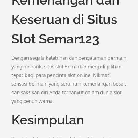
Kemenangan dan
Keseruan di Situs
Slot Semar123
Dengan segala kelebihan dan pengalaman bermain
yang menarik, situs slot Semar123 menjadi pilihan
tepat bagi para pencinta slot online. Nikmati
sensasi bermain yang seru, raih kemenangan besar,
dan saksikan diri Anda terhanyut dalam dunia slot
yang penuh warna.
Kesimpulan