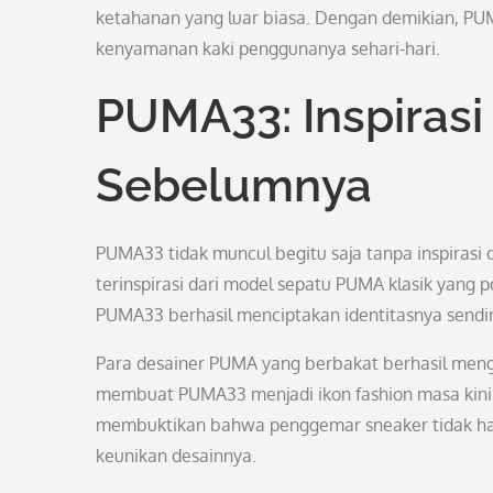
ketahanan yang luar biasa. Dengan demikian, PUM
kenyamanan kaki penggunanya sehari-hari.
PUMA33: Inspirasi 
Sebelumnya
PUMA33 tidak muncul begitu saja tanpa inspirasi
terinspirasi dari model sepatu PUMA klasik yang p
PUMA33 berhasil menciptakan identitasnya sendi
Para desainer PUMA yang berbakat berhasil men
membuat PUMA33 menjadi ikon fashion masa kini.
membuktikan bahwa penggemar sneaker tidak hanya
keunikan desainnya.