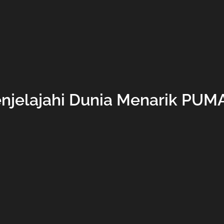
njelajahi Dunia Menarik PUM