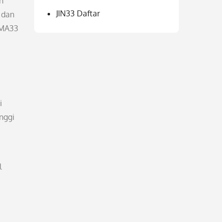
h
JIN33 Daftar
 dan
UMA33
i
nggi
l