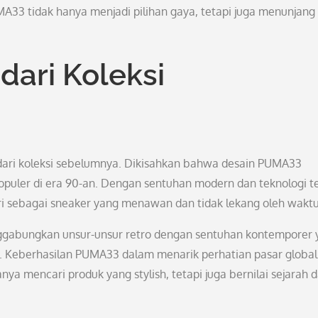
A33 tidak hanya menjadi pilihan gaya, tetapi juga menunjang
dari Koleksi
 dari koleksi sebelumnya. Dikisahkan bahwa desain PUMA33
opuler di era 90-an. Dengan sentuhan modern dan teknologi te
ri sebagai sneaker yang menawan dan tidak lekang oleh waktu
ggabungkan unsur-unsur retro dengan sentuhan kontemporer 
 Keberhasilan PUMA33 dalam menarik perhatian pasar global
 mencari produk yang stylish, tetapi juga bernilai sejarah 