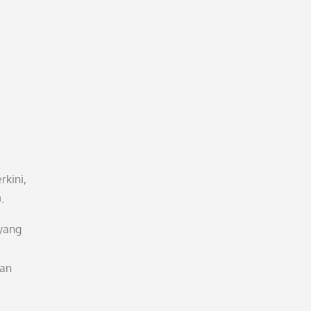
rkini,
.
yang
dan