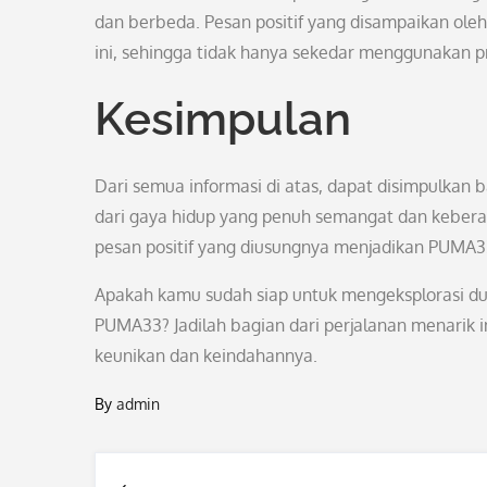
dan berbeda. Pesan positif yang disampaikan ol
ini, sehingga tidak hanya sekedar menggunakan 
Kesimpulan
Dari semua informasi di atas, dapat disimpulka
dari gaya hidup yang penuh semangat dan kebera
pesan positif yang diusungnya menjadikan PUMA33 
Apakah kamu sudah siap untuk mengeksplorasi du
PUMA33? Jadilah bagian dari perjalanan menari
keunikan dan keindahannya.
By
admin