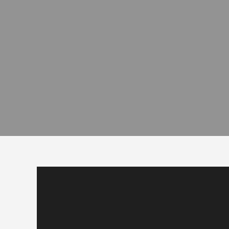
Skip
to
content