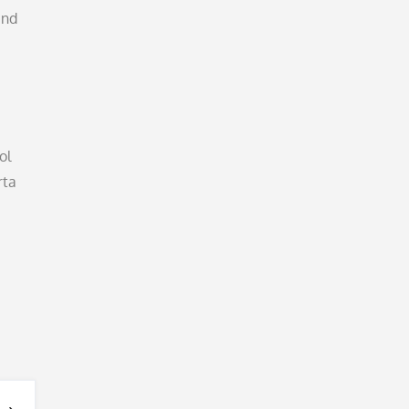
and
ol
rta