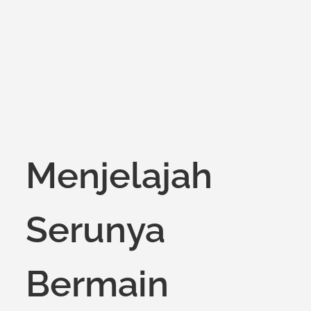
on
Menjelajah
Serunya
Bermain