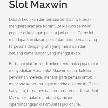
Slot Maxwin
Dibalik keunikan dan sensasi bermainnya, tidak
mengherankan jika Koran Slot Maxwin semakin
populer di kalangan pecinta judi online. Game ini
mendapatkan ulasan positif dari para pemain yang
terpesona dengan grafis yang menawan dan
peluang kemenangan yang menggiurkan.
Berbagai platform judi online terkemuka juga mulai
menyediakan Koran Slot Maxwin dalam koleksi
permainan mereka, menarik para pemain untuk
mencoba keberuntungan mereka di game ini. Tidak
hanya itu, turnamen dan promosi terkait Koran Slot
Maxwin semakin membuat game ini
diperbincangkan di komunitas judi online.