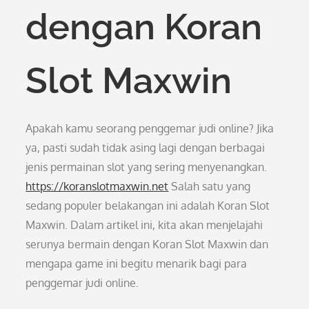
dengan Koran
Slot Maxwin
Apakah kamu seorang penggemar judi online? Jika
ya, pasti sudah tidak asing lagi dengan berbagai
jenis permainan slot yang sering menyenangkan.
https://koranslotmaxwin.net
Salah satu yang
sedang populer belakangan ini adalah Koran Slot
Maxwin. Dalam artikel ini, kita akan menjelajahi
serunya bermain dengan Koran Slot Maxwin dan
mengapa game ini begitu menarik bagi para
penggemar judi online.