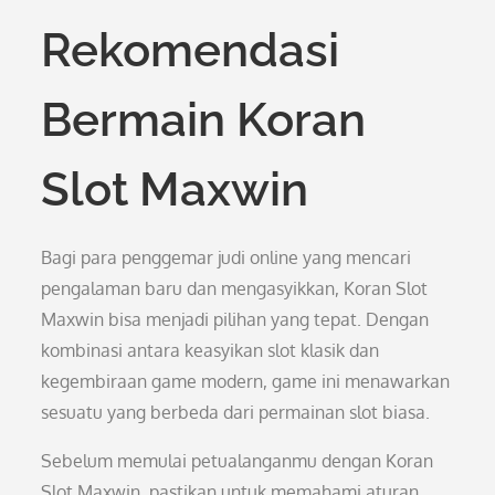
Rekomendasi
Bermain Koran
Slot Maxwin
Bagi para penggemar judi online yang mencari
pengalaman baru dan mengasyikkan, Koran Slot
Maxwin bisa menjadi pilihan yang tepat. Dengan
kombinasi antara keasyikan slot klasik dan
kegembiraan game modern, game ini menawarkan
sesuatu yang berbeda dari permainan slot biasa.
Sebelum memulai petualanganmu dengan Koran
Slot Maxwin, pastikan untuk memahami aturan