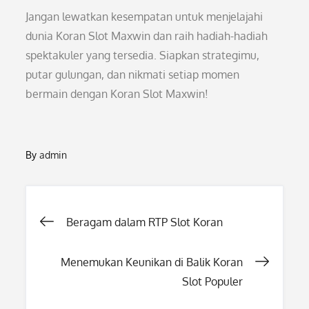
Jangan lewatkan kesempatan untuk menjelajahi
dunia Koran Slot Maxwin dan raih hadiah-hadiah
spektakuler yang tersedia. Siapkan strategimu,
putar gulungan, dan nikmati setiap momen
bermain dengan Koran Slot Maxwin!
By
admin
Post
Beragam dalam RTP Slot Koran
navigation
Menemukan Keunikan di Balik Koran
Slot Populer