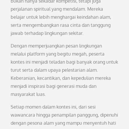
bukan hanya sekadar kompetisi, tetapi juga
perjalanan spiritual yang mendalam. Mereka
belajar untuk lebih menghargai keindahan alam,
serta mengembangkan rasa cinta dan tanggung
jawab terhadap lingkungan sekitar.
Dengan memperjuangkan pesan lingkungan
melalui platform yang begitu megah, peserta
kontes ini menjadi teladan bagi banyak orang untuk
turut serta dalam upaya pelestarian alam.
Keberanian, kecantikan, dan kepedulian mereka
menjadi inspirasi bagi generasi muda dan
masyarakat luas.
Setiap momen dalam kontes ini, dari sesi
wawancara hingga penampilan panggung, dipenuhi
dengan pesona alam yang mampu menyentuh hati