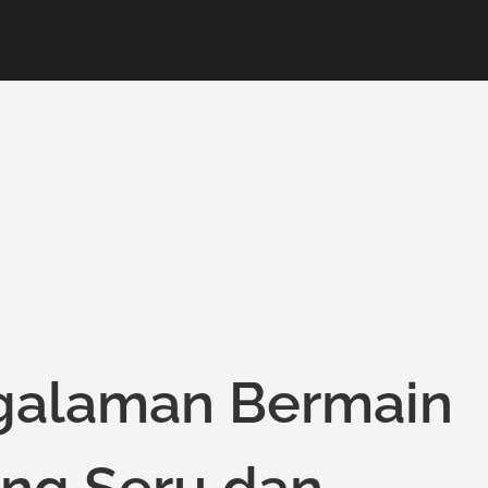
alaman Bermain
ang Seru dan