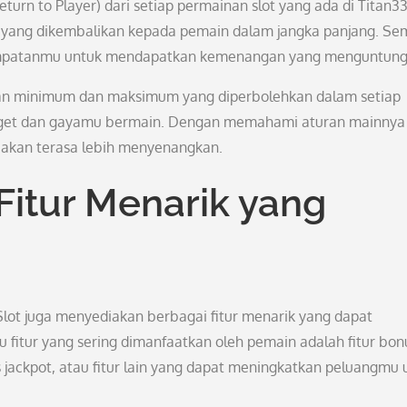
urn to Player) dari setiap permainan slot yang ada di Titan33
 yang dikembalikan kepada pemain dalam jangka panjang. Se
sempatanmu untuk mendapatkan kemenangan yang menguntung
an minimum dan maksimum yang diperbolehkan dalam setiap
budget dan gayamu bermain. Dengan memahami aturan mainnya
 akan terasa lebih menyenangkan.
Fitur Menarik yang
Slot juga menyediakan berbagai fitur menarik yang dapat
itur yang sering dimanfaatkan oleh pemain adalah fitur bon
s jackpot, atau fitur lain yang dapat meningkatkan peluangmu 