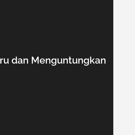
eru dan Menguntungkan