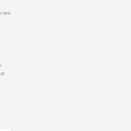
 sesi
i
aat