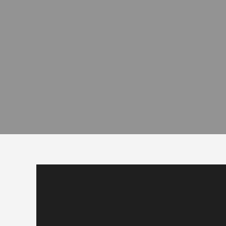
Skip
to
content