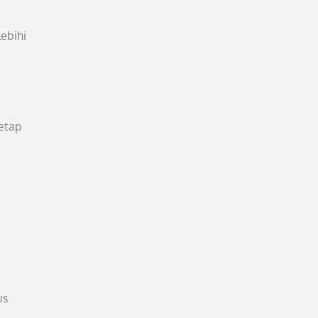
ebihi
etap
us