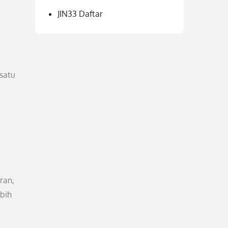
JIN33 Daftar
 satu
ran,
bih