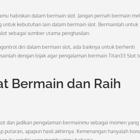
amu habiskan dalam bermain slot. Jangan pernah bermain mel
untuk kebutuhan lain dalam bermain slot. Bermainlah untuk
slot sebagai sumber utama penghasilan.
gontrol diri dalam bermain slot, ada baiknya untuk berhenti
rmainlah dengan bijak agar pengalaman bermain Titan33 Slot t
at Bermain dan Raih
3 Slot dan jadikan pengalaman bermainmu sebagai momen yang
p putaran, apapun hasil akhirnya. Kemenangan hanyalah bon