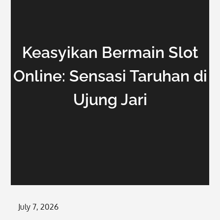
Keasyikan Bermain Slot
Online: Sensasi Taruhan di
Ujung Jari
Posted
July 7, 2026