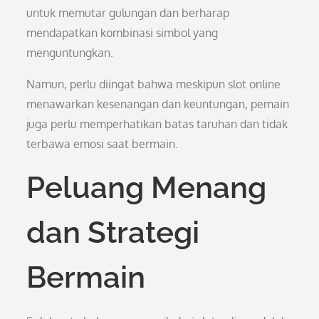
untuk memutar gulungan dan berharap
mendapatkan kombinasi simbol yang
menguntungkan.
Namun, perlu diingat bahwa meskipun slot online
menawarkan kesenangan dan keuntungan, pemain
juga perlu memperhatikan batas taruhan dan tidak
terbawa emosi saat bermain.
Peluang Menang
dan Strategi
Bermain