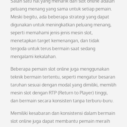
Salah satu hal yang menarik dari slot online adalah
peluang menang yang sama untuk setiap pemain.
Meski begitu, ada beberapa strategi yang dapat
digunakan untuk meningkatkan peluang menang,
seperti memahami jenis-jenis mesin slot,
menetapkan target kemenangan, dan tidak
tergoda untuk terus bermain saat sedang
mengalami kekalahan.
Beberapa pemain slot online juga menggunakan
teknik bermain tertentu, seperti mengatur besaran
taruhan sesuai dengan modal yang dimiliki, memilih
mesin slot dengan RTP (Return to Player) tinggi,
dan bermain secara konsisten tanpa terburu-buru.
Memiliki kesabaran dan konsistensi dalam bermain
slot online juga dapat membantu pemain meraih