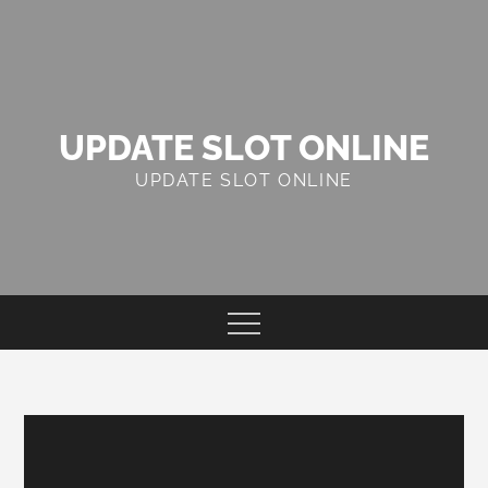
Skip
to
content
UPDATE SLOT ONLINE
UPDATE SLOT ONLINE