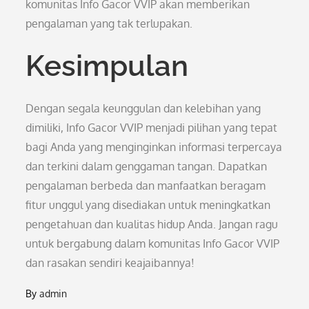
komunitas Info Gacor VVIP akan memberikan
pengalaman yang tak terlupakan.
Kesimpulan
Dengan segala keunggulan dan kelebihan yang
dimiliki, Info Gacor VVIP menjadi pilihan yang tepat
bagi Anda yang menginginkan informasi terpercaya
dan terkini dalam genggaman tangan. Dapatkan
pengalaman berbeda dan manfaatkan beragam
fitur unggul yang disediakan untuk meningkatkan
pengetahuan dan kualitas hidup Anda. Jangan ragu
untuk bergabung dalam komunitas Info Gacor VVIP
dan rasakan sendiri keajaibannya!
By
admin