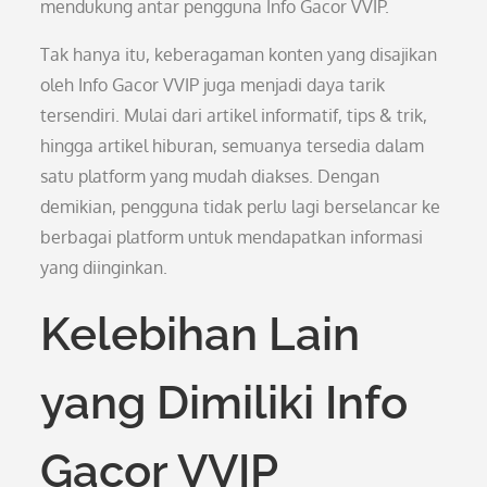
mendukung antar pengguna Info Gacor VVIP.
Tak hanya itu, keberagaman konten yang disajikan
oleh Info Gacor VVIP juga menjadi daya tarik
tersendiri. Mulai dari artikel informatif, tips & trik,
hingga artikel hiburan, semuanya tersedia dalam
satu platform yang mudah diakses. Dengan
demikian, pengguna tidak perlu lagi berselancar ke
berbagai platform untuk mendapatkan informasi
yang diinginkan.
Kelebihan Lain
yang Dimiliki Info
Gacor VVIP