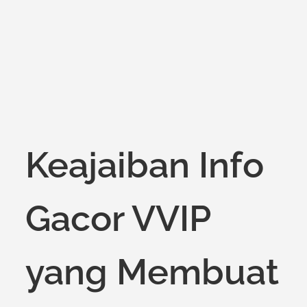
on
Keajaiban Info
Gacor VVIP
yang Membuat