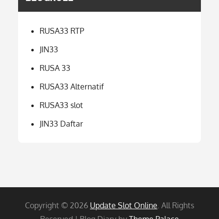
RUSA33 RTP
JIN33
RUSA 33
RUSA33 Alternatif
RUSA33 slot
JIN33 Daftar
Copyright © 2026
Update Slot Online
. All Rights