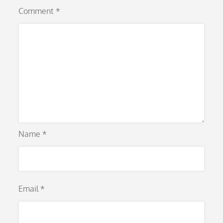
Comment
*
Name
*
Email
*