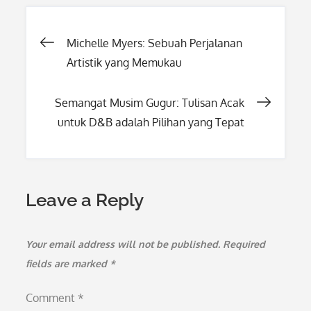
Post
Michelle Myers: Sebuah Perjalanan
Artistik yang Memukau
navigation
Semangat Musim Gugur: Tulisan Acak
untuk D&B adalah Pilihan yang Tepat
Leave a Reply
Your email address will not be published.
Required
fields are marked
*
Comment
*