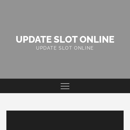
Skip
to
content
UPDATE SLOT ONLINE
UPDATE SLOT ONLINE