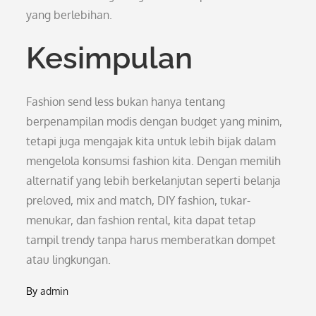
yang berlebihan.
Kesimpulan
Fashion send less bukan hanya tentang
berpenampilan modis dengan budget yang minim,
tetapi juga mengajak kita untuk lebih bijak dalam
mengelola konsumsi fashion kita. Dengan memilih
alternatif yang lebih berkelanjutan seperti belanja
preloved, mix and match, DIY fashion, tukar-
menukar, dan fashion rental, kita dapat tetap
tampil trendy tanpa harus memberatkan dompet
atau lingkungan.
By
admin