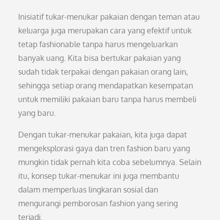
Inisiatif tukar-menukar pakaian dengan teman atau
keluarga juga merupakan cara yang efektif untuk
tetap fashionable tanpa harus mengeluarkan
banyak uang. Kita bisa bertukar pakaian yang
sudah tidak terpakai dengan pakaian orang lain,
sehingga setiap orang mendapatkan kesempatan
untuk memiliki pakaian baru tanpa harus membeli
yang baru.
Dengan tukar-menukar pakaian, kita juga dapat
mengeksplorasi gaya dan tren fashion baru yang
mungkin tidak pernah kita coba sebelumnya. Selain
itu, konsep tukar-menukar ini juga membantu
dalam memperluas lingkaran sosial dan
mengurangi pemborosan fashion yang sering
terjadi.