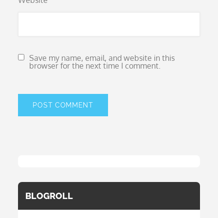
Website
Save my name, email, and website in this
browser for the next time I comment.
BLOGROLL