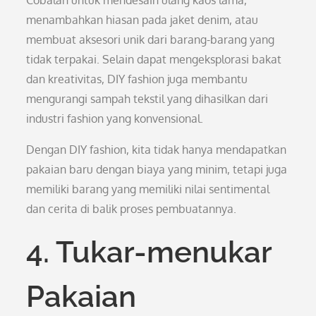
Cobalah untuk mendesain ulang kaos lama,
menambahkan hiasan pada jaket denim, atau
membuat aksesori unik dari barang-barang yang
tidak terpakai. Selain dapat mengeksplorasi bakat
dan kreativitas, DIY fashion juga membantu
mengurangi sampah tekstil yang dihasilkan dari
industri fashion yang konvensional.
Dengan DIY fashion, kita tidak hanya mendapatkan
pakaian baru dengan biaya yang minim, tetapi juga
memiliki barang yang memiliki nilai sentimental
dan cerita di balik proses pembuatannya.
4. Tukar-menukar
Pakaian