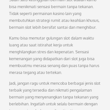
bisa menikmati sensasi bermain tanpa tekanan.
Tidak seperti permainan kasino lain yang
membutuhkan strategi rumit atau keahlian khusus,
bermain slot lebih bersifat santai dan menghibur.
Kamu bisa memutar gulungan slot dalam waktu
luang atau saat istirahat kerja untuk
menghilangkan stres dan kepenatan. Sensasi
kemenangan yang didapatkan dari slot juga bisa
membuatmu merasa senang dan puas tanpa harus
merasa tegang atau tertekan.
Jadi, jangan ragu untuk mencoba berbagai jenis slot
terbaik yang tersedia dan nikmati pengalaman
bermain yang menyenangkan tanpa tekanan yang
berlebihan. Ingatlah untuk selalu bermain dengan