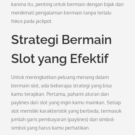
karena itu, penting untuk bermain dengan bijak dan
menikmati pengalaman bermain tanpa terlalu
fokus pada jackpot.
Strategi Bermain
Slot yang Efektif
Untuk meningkatkan peluang menang dalam
bermain slot, ada beberapa strategi yang bisa
kamu terapkan. Pertama, pahami aturan dan
paylines dari slot yang ingin kamu mainkan. Setiap
slot memiliki karakteristik yang berbeda, termasuk
jumlah garis pembayaran (paylines) dan simbol-
simbol yang harus kamu perhatikan.