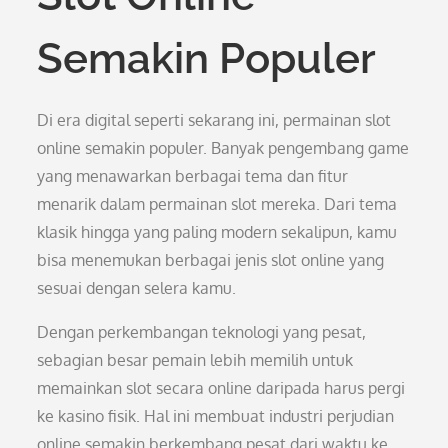
Semakin Populer
Di era digital seperti sekarang ini, permainan slot
online semakin populer. Banyak pengembang game
yang menawarkan berbagai tema dan fitur
menarik dalam permainan slot mereka. Dari tema
klasik hingga yang paling modern sekalipun, kamu
bisa menemukan berbagai jenis slot online yang
sesuai dengan selera kamu.
Dengan perkembangan teknologi yang pesat,
sebagian besar pemain lebih memilih untuk
memainkan slot secara online daripada harus pergi
ke kasino fisik. Hal ini membuat industri perjudian
online semakin berkembang pesat dari waktu ke