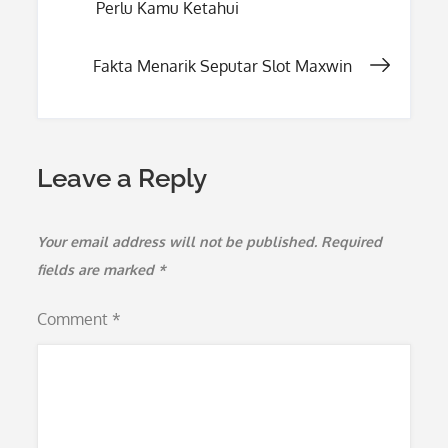
Perlu Kamu Ketahui
navigation
Fakta Menarik Seputar Slot Maxwin
Leave a Reply
Your email address will not be published.
Required
fields are marked
*
Comment
*