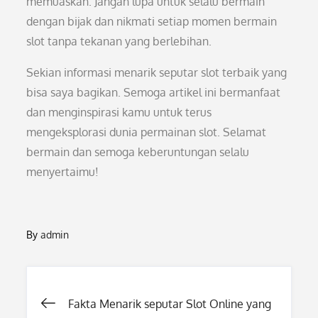
memuaskan. Jangan lupa untuk selalu bermain
dengan bijak dan nikmati setiap momen bermain
slot tanpa tekanan yang berlebihan.
Sekian informasi menarik seputar slot terbaik yang
bisa saya bagikan. Semoga artikel ini bermanfaat
dan menginspirasi kamu untuk terus
mengeksplorasi dunia permainan slot. Selamat
bermain dan semoga keberuntungan selalu
menyertaimu!
By
admin
Post
Fakta Menarik seputar Slot Online yang