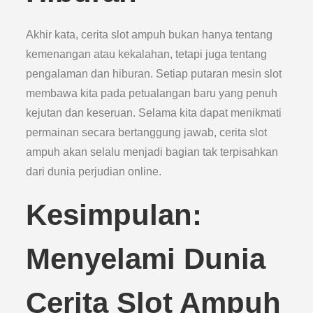
Akhir kata, cerita slot ampuh bukan hanya tentang
kemenangan atau kekalahan, tetapi juga tentang
pengalaman dan hiburan. Setiap putaran mesin slot
membawa kita pada petualangan baru yang penuh
kejutan dan keseruan. Selama kita dapat menikmati
permainan secara bertanggung jawab, cerita slot
ampuh akan selalu menjadi bagian tak terpisahkan
dari dunia perjudian online.
Kesimpulan:
Menyelami Dunia
Cerita Slot Ampuh