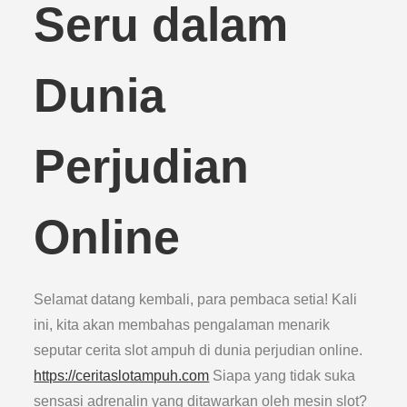
Seru dalam
Dunia
Perjudian
Online
Selamat datang kembali, para pembaca setia! Kali
ini, kita akan membahas pengalaman menarik
seputar cerita slot ampuh di dunia perjudian online.
https://ceritaslotampuh.com
Siapa yang tidak suka
sensasi adrenalin yang ditawarkan oleh mesin slot?