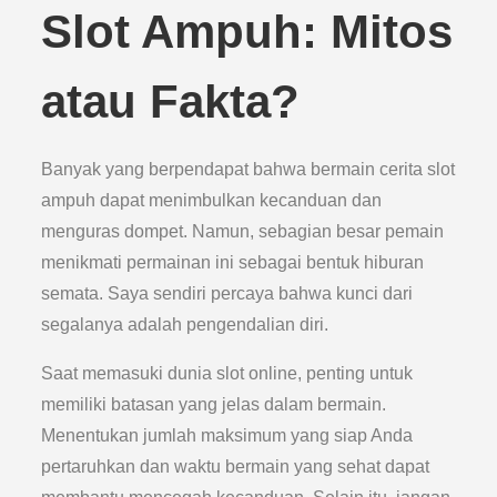
Slot Ampuh: Mitos
atau Fakta?
Banyak yang berpendapat bahwa bermain cerita slot
ampuh dapat menimbulkan kecanduan dan
menguras dompet. Namun, sebagian besar pemain
menikmati permainan ini sebagai bentuk hiburan
semata. Saya sendiri percaya bahwa kunci dari
segalanya adalah pengendalian diri.
Saat memasuki dunia slot online, penting untuk
memiliki batasan yang jelas dalam bermain.
Menentukan jumlah maksimum yang siap Anda
pertaruhkan dan waktu bermain yang sehat dapat