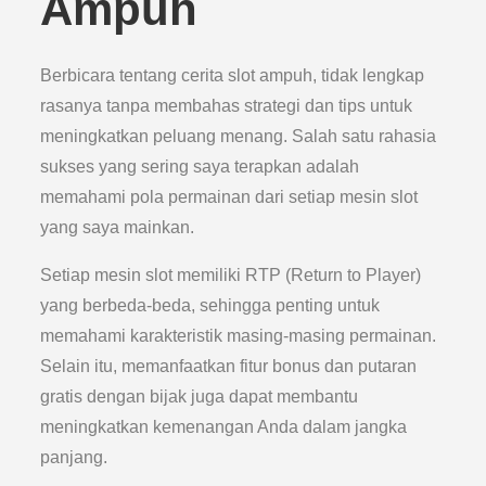
Ampuh
Berbicara tentang cerita slot ampuh, tidak lengkap
rasanya tanpa membahas strategi dan tips untuk
meningkatkan peluang menang. Salah satu rahasia
sukses yang sering saya terapkan adalah
memahami pola permainan dari setiap mesin slot
yang saya mainkan.
Setiap mesin slot memiliki RTP (Return to Player)
yang berbeda-beda, sehingga penting untuk
memahami karakteristik masing-masing permainan.
Selain itu, memanfaatkan fitur bonus dan putaran
gratis dengan bijak juga dapat membantu
meningkatkan kemenangan Anda dalam jangka
panjang.