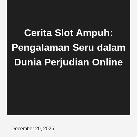
Cerita Slot Ampuh:
Pengalaman Seru dalam
Dunia Perjudian Online
Posted
December 20, 2025
on