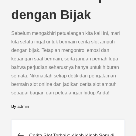
dengan Bijak
Sebelum mengakhiri petualangan kita kali ini, mari
kita selalu ingat untuk bermain cerita slot ampuh
dengan bijak. Tetaplah mengontrol emosi dan
keuangan saat bermain, serta jangan pernah lupa
bahwa perjudian seharusnya hanya untuk hiburan
semata. Nikmatilah setiap detik dari pengalaman
bermain slot online dan jadikan cerita slot ampuh
sebagai bagian dari petualangan hidup Anda!
By
admin
Cerita Slot Terbaik: Kisah-Kisah Seru di